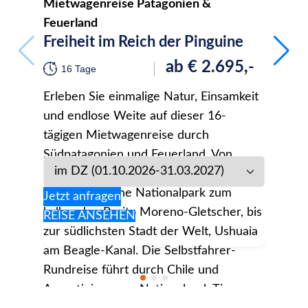
Mietwagenreise Patagonien &
Indiv
Sam
Feuerland
Freiheit im Reich der Pinguine
19
ab
€
2.695,-
16 Tage
Brasil
Erleben Sie einmalige Natur, Einsamkeit
norma
und endlose Weite auf dieser 16-
einzi
tägigen Mietwagenreise durch
Rundr
Südpatagonien und Feuerland. Von
Höhe
Punta Arenas durch den spektakulären
Metro
Jetzt
Torres del Paine Nationalpark zum
da Ba
Jetzt anfragen
REIS
kalbenden Perito Moreno-Gletscher, bis
Natur
REISE
ANSEHEN
zur südlichsten Stadt der Welt, Ushuaia
entsp
am Beagle-Kanal. Die Selbstfahrer-
beei
Rundreise führt durch Chile und
do Ig
Argentinien, zum Nationalpark Tierra
genüg