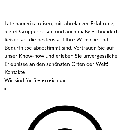
del Fuego mit dichtem Regenwald und
zu ge
zur einzigen Königspinguinkolonie
außerhalb der Antarktis. Freiheit und
Lateinamerika.reisen, mit jahrelanger Erfahrung,
Abenteuer pur am Ende der Welt!
bietet Gruppenreisen und auch maßgeschneiderte
Reisen an, die bestens auf Ihre Wünsche und
Bedürfnisse abgestimmt sind. Vertrauen Sie auf
unser Know-how und erleben Sie unvergessliche
Erlebnisse an den schönsten Orten der Welt!
Kontakte
Wir sind für Sie erreichbar.